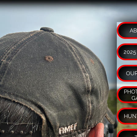
AB
2025
OUR
PHOT
G
HUN